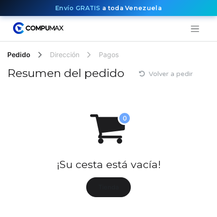
Envío GRATIS
a toda Venezuela
Ir al contenido
Pedido
Dirección
Pagos
Resumen del pedido
Volver a pedir
¡Su cesta está vacía!
Tienda