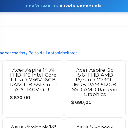
Envío GRATIS
a toda Venezuela
Laptops
Accesorios
Términos y condiciones
Contacto
ing
Accesorios / Bolso de Laptop
Monitores
Acer Aspire 14 AI
Acer Aspire Go
FHD IPS Intel Core
15.6" FHD AMD
Ultra 7 256V 16GB
Ryzen 7 7730U
RAM 1TB SSD Intel
16GB RAM 512GB
ARC 140V GPU
SSD AMD Radeon
Graphics
$
830,00
$
690,00
Asus Vivobook 14"
Asus Vivobook