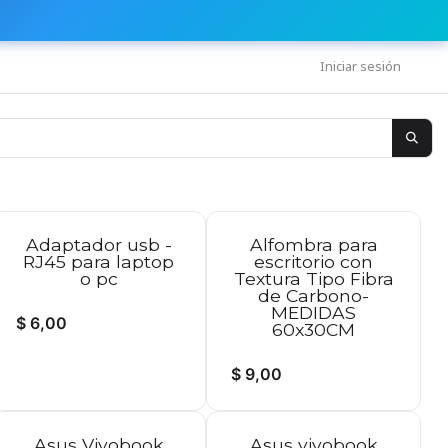
Iniciar sesión
Adaptador usb -
Alfombra para
RJ45 para laptop
escritorio con
o pc
Textura Tipo Fibra
de Carbono-
MEDIDAS
$
6,00
60x30CM
$
9,00
Asus Vivobook
Asus vivobook