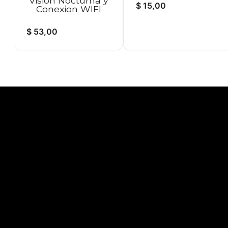
Visión Nocturna y
$
15,00
Conexion WIFI
$
53,00