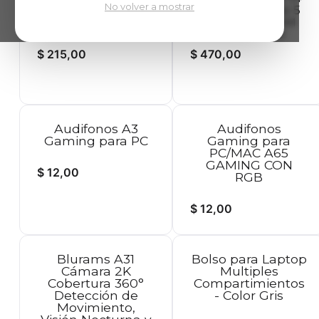
No volver a mostrar
FHD Intel Celeron
FHD Intel Core 5
N4500 4GB RAM
120U 8GB RAM
128GB SSD
256GB SSD
$
215,00
$
470,00
Audifonos A3
Audifonos
Gaming para PC
Gaming para
PC/MAC A65
GAMING CON
$
12,00
RGB
$
12,00
Blurams A31
Bolso para Laptop
Cámara 2K
Multiples
Cobertura 360°
Compartimientos
Detección de
- Color Gris
Movimiento,