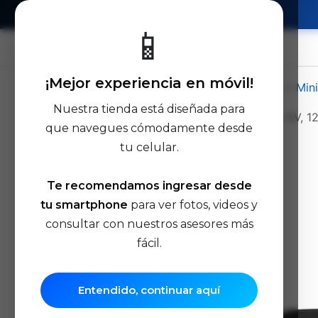
📱
Ir al contenido
¡Mejor experiencia en móvil!
Todos los productos
UPS/Baterías
Min
Nuestra tienda está diseñada para
MINI UPS 10.000mAh 36W Salidas 5V, 12,
que navegues cómodamente desde
tu celular.
Te recomendamos ingresar desde
tu smartphone
para ver fotos, videos y
consultar con nuestros asesores más
fácil.
Entendido, continuar aquí