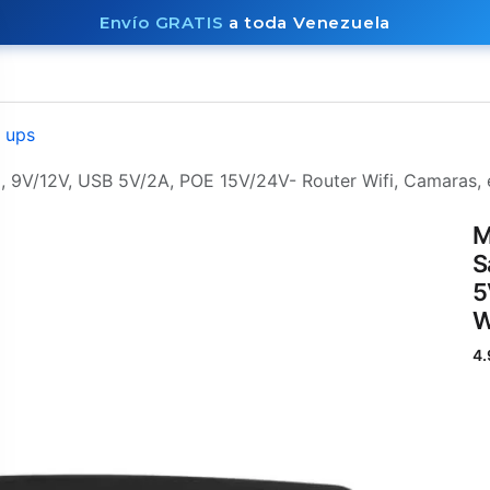
Envío GRATIS
a toda Venezuela
Laptops
Accesorios
Términos y condiciones
Contacto
i ups
 9V/12V, USB 5V/2A, POE 15V/24V- Router Wifi, Camaras, e
M
S
5
W
4.